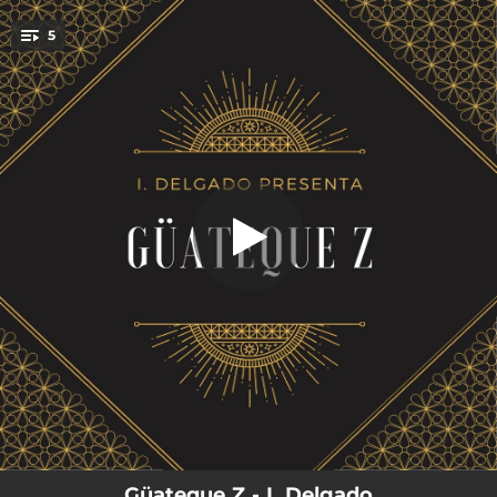
.
5
No es tan profundo
You're all set!
02:43
No es tan profundo
03:12
Ahora que sé
04:08
Todo lo que tengo
03:25
Que Le Den A Ser Feliz
03:25
Si me voy (Bonus Track)
Güateque Z - I. Delgado