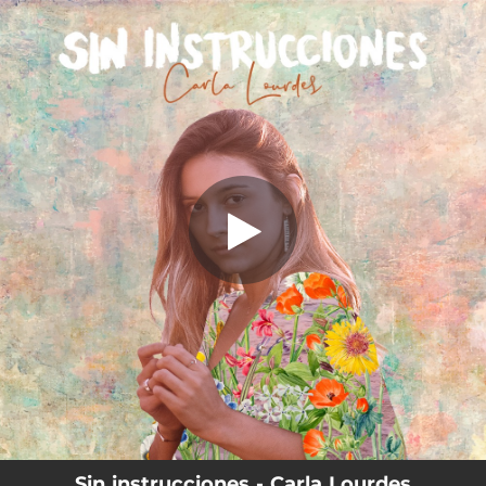
.
Sin Instrucciones
You're all set!
03:32
Sin Instrucciones
Sin instrucciones - Carla Lourdes