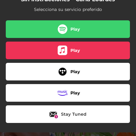
Selecciona su servicio preferido
Play
Play
Play
Play
Stay Tuned